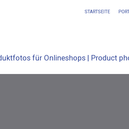
STARTSEITE
POR
duktfotos für Onlineshops | Product ph